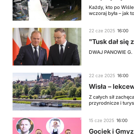
Każdy, kto po Wiśle
wczoraj była – jak 
22
cze
2025
16:00
"Tusk dał się 
DWAJ PANOWIE G. | T
22
cze
2025
16:00
Wisła – lekce
Z całych sił zachęc
przyrodnicze i tury
15
cze
2025
16:00
Gociek i Gmyz