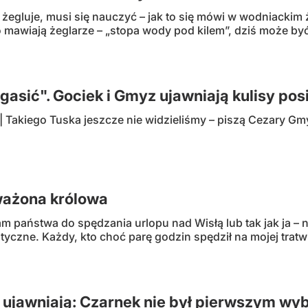
 żegluje, musi się nauczyć – jak to się mówi w wodniackim 
to mawiają żeglarze – „stopa wody pod kilem”, dziś może być
zgasić". Gociek i Gmyz ujawniają kulisy po
akiego Tuska jeszcze nie widzieliśmy – piszą Cezary Gmyz
ważona królowa
am państwa do spędzania urlopu nad Wisłą lub tak jak ja –
styczne. Każdy, kto choć parę godzin spędził na mojej tratw
 ujawniają: Czarnek nie był pierwszym w