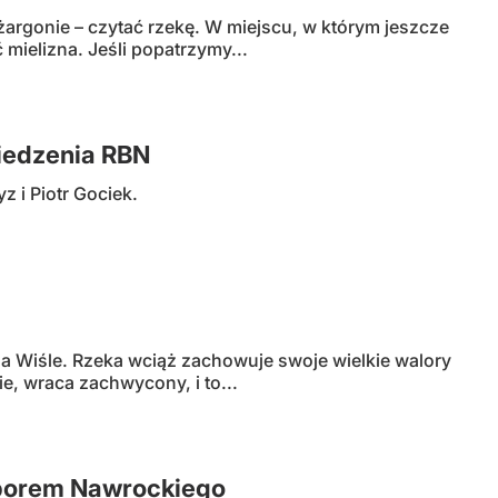
żargonie – czytać rzekę. W miejscu, w którym jeszcze
 mielizna. Jeśli popatrzymy...
siedzenia RBN
 i Piotr Gociek.
 na Wiśle. Rzeka wciąż zachowuje swoje wielkie walory
ie, wraca zachwycony, i to...
yborem Nawrockiego