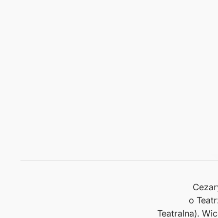
Cezar
o Teat
Teatralna). Wi