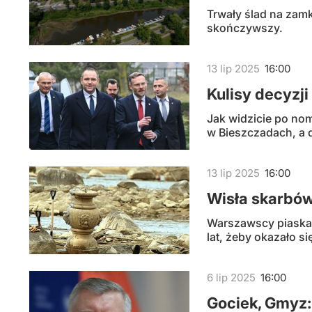
Trwały ślad na zam
skończywszy.
13
lip
2025
16:00
Kulisy decyzj
Jak widzicie po nom
w Bieszczadach, a d
13
lip
2025
16:00
Wisła skarbó
Warszawscy piaskar
lat, żeby okazało si
6
lip
2025
16:00
Gociek, Gmyz: