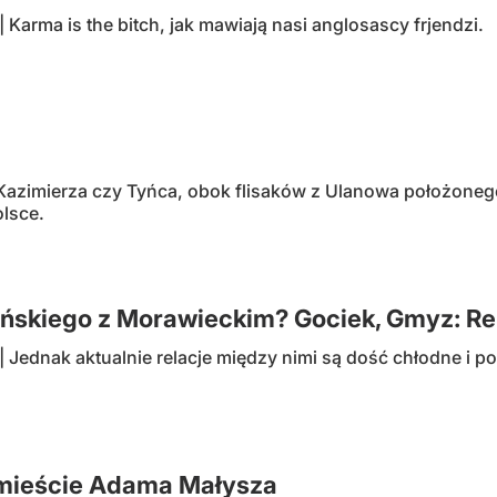
arma is the bitch, jak mawiają nasi anglosascy frjendzi.
Kazimierza czy Tyńca, obok flisaków z Ulanowa położonego 
olsce.
yńskiego z Morawieckim? Gociek, Gmyz: Re
Jednak aktualnie relacje między nimi są dość chłodne i po
mieście Adama Małysza