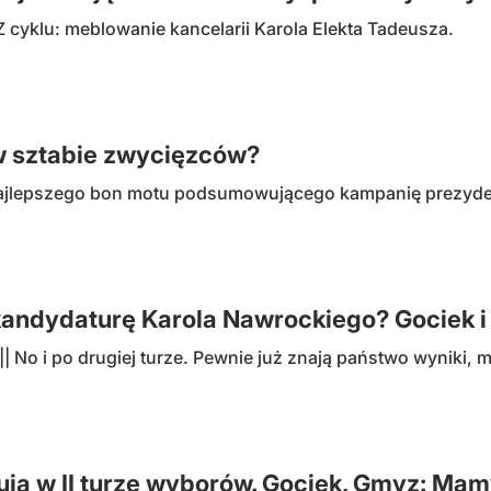
Z cyklu: meblowanie kancelarii Karola Elekta Tadeusza.
 w sztabie zwycięzców?
ajlepszego bon motu podsumowującego kampanię prezyden
kandydaturę Karola Nawrockiego? Gociek i
No i po drugiej turze. Pewnie już znają państwo wyniki, m
ują w II turze wyborów. Gociek, Gmyz: Mam