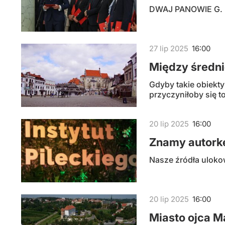
DWAJ PANOWIE G. ||
27
lip
2025
16:00
Między średn
Gdyby takie obiekt
przyczyniłoby się t
20
lip
2025
16:00
Znamy autorkę
Nasze źródła ulokow
20
lip
2025
16:00
Miasto ojca M