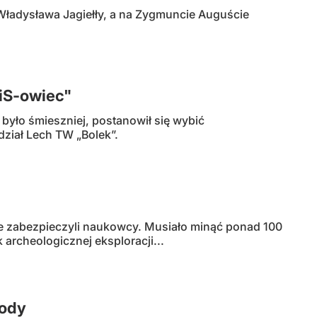
Władysława Jagiełły, a na Zygmuncie Auguście
PiS-owiec"
 było śmieszniej, postanowił się wybić
dział Lech TW „Bolek”.
re zabezpieczyli naukowcy. Musiało minąć ponad 100
 archeologicznej eksploracji...
wody