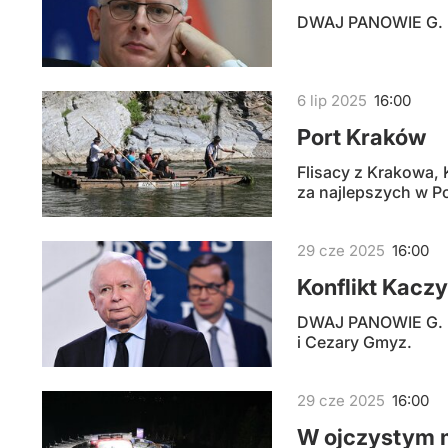
DWAJ PANOWIE G. | K
6
lip
2025
16:00
Port Kraków
Flisacy z Krakowa, 
za najlepszych w P
29
cze
2025
16:00
Konflikt Kacz
DWAJ PANOWIE G. | 
i Cezary Gmyz.
29
cze
2025
16:00
W ojczystym 