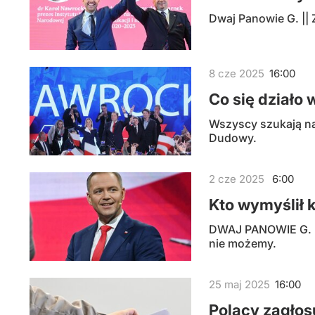
Dwaj Panowie G. || 
8
cze
2025
16:00
Co się działo
Wszyscy szukają n
Dudowy.
2
cze
2025
6:00
Kto wymyślił 
DWAJ PANOWIE G. || 
nie możemy.
25
maj
2025
16:00
Polacy zagłos